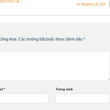
ột Phá Tại
In Nhanh Là Gì?
công khai.
Các trường bắt buộc được đánh dấu
*
il
*
Trang web