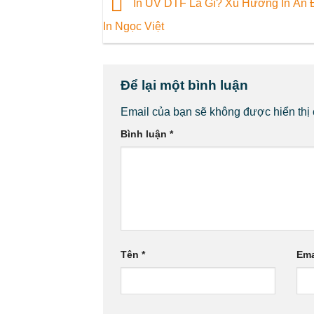
In UV DTF Là Gì? Xu Hướng In Ấn Đ
In Ngọc Việt
Để lại một bình luận
Email của bạn sẽ không được hiển thị 
Bình luận
*
Tên
*
Ema