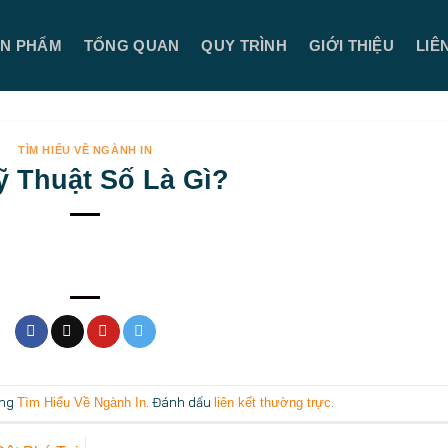
̉N PHẨM
TỔNG QUAN
QUY TRÌNH
GIỚI THIỆU
LIÊ
TÌM HIỂU VỀ NGÀNH IN
ỹ Thuật Số Là Gì?
ong
. Đánh dấu
.
Tìm Hiểu Về Ngành In
liên kết thường trực